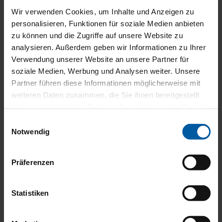
Wir verwenden Cookies, um Inhalte und Anzeigen zu
max. Breite: 3300 mm
personalisieren, Funktionen für soziale Medien anbieten
max. Höhe: 4000 mm
zu können und die Zugriffe auf unsere Website zu
max. Fläche: 14,10 m²
analysieren. Außerdem geben wir Informationen zu Ihrer
Lamellenbreite: 16 mm, 25 mm, 50 mm
Verwendung unserer Website an unsere Partner für
Bedienung: Schnur, Schnur/Stab, Kette,
soziale Medien, Werbung und Analysen weiter. Unsere
Stab mit versteckter Schnur, Kurbel,
Partner führen diese Informationen möglicherweise mit
Elektroantrieb
weiteren Daten zusammen, die Sie ihnen bereitgestellt
Führung: Optional, seitlich mit Seil
haben oder die sie im Rahmen Ihrer Nutzung der Dienste
Anwendungsbereiche: Für Fenster, Türen,
gesammelt haben.
Bildschirmarbeitsplätze
Einwilligungsauswahl
Montage: An Wand und Decken sowie über
Notwendig
Klemmträger
Präferenzen
PRODUKTBESCHREIBUNG
Statistiken
Die Alujaousien sind so individuell wie Ihr