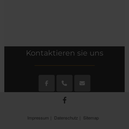
Förderung für Ihre Sanierung
Teil 2: Individueller
Sanierungsfahrplan (iSFP)
Kontaktieren sie uns
Impressum
Datenschutz
Sitemap