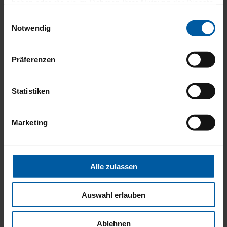
haben oder die sie im Rahmen Ihrer Nutzung der Dienste
gesammelt haben.
Einwilligungsauswahl
Notwendig
Präferenzen
In 5 Minuten zum Angebot –
ganz einfach mit dem
Statistiken
Digitalen Kaufberater
Marketing
Alle zulassen
Angenehm kühl:
Auswahl erlauben
Außenliegender
Sonnenschutz gegen die
Sommerhitze
Ablehnen