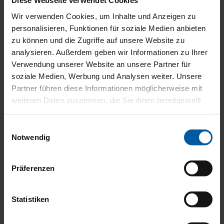
Diese Webseite verwendet Cookies
Durch die
fassadenunabhängige Montage
erfüllt das
Wir verwenden Cookies, um Inhalte und Anzeigen zu
Freigestell auch den Wunsch nach der Traummarkise bei
personalisieren, Funktionen für soziale Medien anbieten
Renovierungen denkmalgeschützer Gebäude, Fertighäusern
zu können und die Zugriffe auf unsere Website zu
und anderen
komplexen statischen Gegebenheiten
.
analysieren. Außerdem geben wir Informationen zu Ihrer
Verwendung unserer Website an unsere Partner für
Die große Auswahl an hochwertigen Markisenstoffen und Dessins
soziale Medien, Werbung und Analysen weiter. Unsere
sowie die Vielzahl an Farben aus der WAREMA Farbwelt
ermöglichen zusätzliche gestalterische Akzente in Ihrem Garten.
Partner führen diese Informationen möglicherweise mit
weiteren Daten zusammen, die Sie ihnen bereitgestellt
Möchten auch Sie Ihren Freiraum erweitern? Zögern Sie nicht
haben oder die sie im Rahmen Ihrer Nutzung der Dienste
und kommen Sie auf uns zu. Wir beraten Sie sehr gerne.
gesammelt haben.
Einwilligungsauswahl
Notwendig
Präferenzen
Statistiken