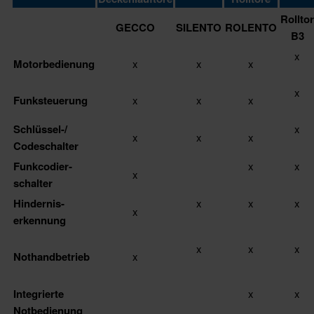
Rolltor
GECCO
SILENTO
ROLENTO
B3
x
Motorbedienung
x
x
x
x
Funksteuerung
x
x
x
Schlüssel-/
x
x
x
x
Codeschalter
Funkcodier­
x
x
x
schalter
Hindernis­
x
x
x
x
erkennung
x
x
x
Nothandbetrieb
x
Integrierte
x
x
Notbedienung