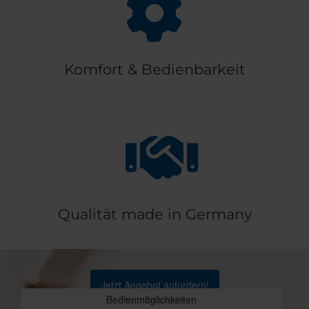
Komfort & Bedienbarkeit
Qualität made in Germany
Jetzt Angebot anfordern!
Bedienmöglichkeiten
Deckenlauftore
Produktvorteile
Torprofile
Rollgitter
Rolltore