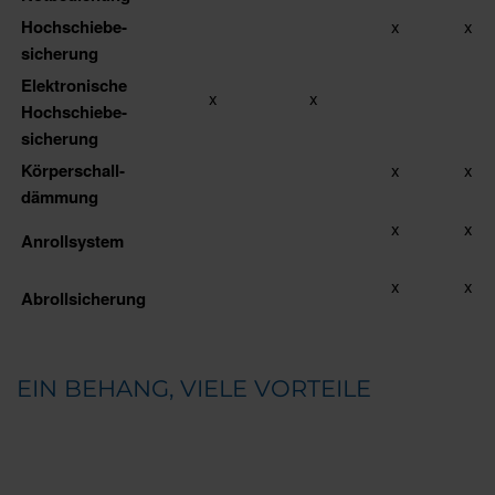
Hochschiebe­
x
x
sicherung
Elektronische
x
x
Hochschiebe­
sicherung
Körperschall­
x
x
dämmung
x
x
Anrollsystem
x
x
Abrollsicherung
EIN BEHANG, VIELE VORTEILE