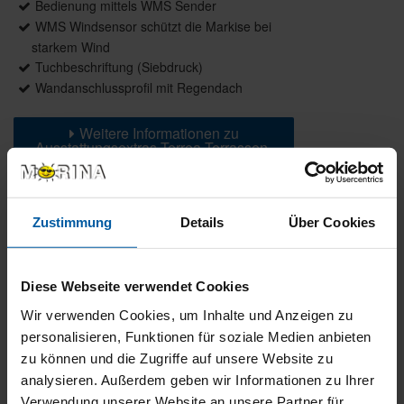
Bedienung mittels WMS Sender
WMS Windsensor schützt die Markise bei
starkem Wind
Tuchbeschriftung (Siebdruck)
Wandanschlussprofil mit Regendach
Weitere Informationen zu
Ausstattungsextras Terrea Terrassen-
Markisen
Zustimmung
Details
Über Cookies
FARBEN & STOFFE
Weitere Informationen
Diese Webseite verwendet Cookies
Wir verwenden Cookies, um Inhalte und Anzeigen zu
DAS KÖNNTE SIE AUCH INTERESSIEREN
personalisieren, Funktionen für soziale Medien anbieten
zu können und die Zugriffe auf unsere Website zu
analysieren. Außerdem geben wir Informationen zu Ihrer
Verwendung unserer Website an unsere Partner für