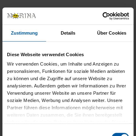
PRODUKTDETAILS
Individuelle Form mit bis zu 7 m Seitenlänge
Zustimmung
Details
Über Cookies
Bespannung aus wasserdurchlässigem HDPE-
Netzgewebe in 16 Farben
Diese Webseite verwendet Cookies
Wir verwenden Cookies, um Inhalte und Anzeigen zu
personalisieren, Funktionen für soziale Medien anbieten
PRODUKTBESCHREIBUNG
zu können und die Zugriffe auf unsere Website zu
analysieren. Außerdem geben wir Informationen zu Ihrer
Das fest installierte Sonnensegel All Season spendet
Verwendung unserer Website an unsere Partner für
ganzjährig angenehmen Schatten. Dank der
soziale Medien, Werbung und Analysen weiter. Unsere
robusten Konstruktion ist es auch für große Flächen
Partner führen diese Informationen möglicherweise mit
hervorragend geeignet. Das stabile Segel ist nicht
nur für den Einsatz in privaten Gärten, sondern auch
weiteren Daten zusammen, die Sie ihnen bereitgestellt
perfekt für Kindergärten und auf Spielplätzen
haben oder die sie im Rahmen Ihrer Nutzung der Dienste
geeignet.
gesammelt haben.
Einwilligungsauswahl