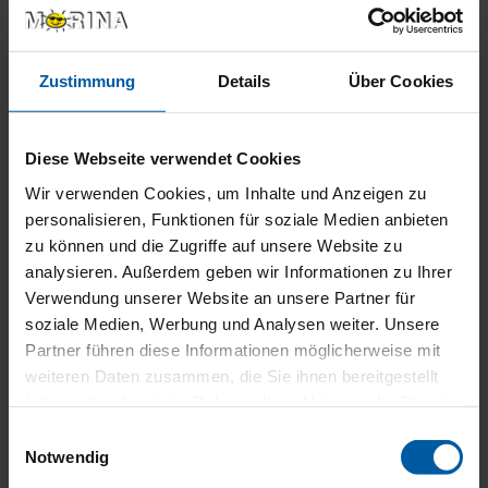
Schrägen - Sonderformen
Umfangreiches Stoffangebot, u.a. für den Einsatz
in Räumen mit erhöhten Hygieneanforderungen.
Zustimmung
Details
Über Cookies
Sicherheit für Ihre Kinder
Diese Webseite verwendet Cookies
PRODUKTDETAILS
Wir verwenden Cookies, um Inhalte und Anzeigen zu
personalisieren, Funktionen für soziale Medien anbieten
max. Breite: Standard 5000 mm. Größere
zu können und die Zugriffe auf unsere Website zu
Anlagen auf Anfrage
analysieren. Außerdem geben wir Informationen zu Ihrer
max. Höhe: 4000 mm
Verwendung unserer Website an unsere Partner für
max. Fläche: 12 m²
soziale Medien, Werbung und Analysen weiter. Unsere
Lamelle: 89 mm, 127 mm
Partner führen diese Informationen möglicherweise mit
Bedienung: Schnur/Kette, Stab, Elektroantrieb
weiteren Daten zusammen, die Sie ihnen bereitgestellt
Anwendungsbereiche: Für Fenster, Türen,
haben oder die sie im Rahmen Ihrer Nutzung der Dienste
Bildschirmarbeitsplätze, Festverglasungen, als
gesammelt haben.
Raumteiler
Einwilligungsauswahl
Notwendig
Montage: An Wand und Decken