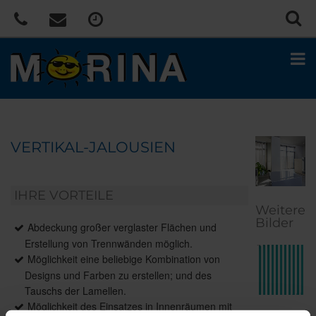
VERTIKAL-JALOUSIEN
IHRE VORTEILE
Weitere
Bilder
Abdeckung großer verglaster Flächen und
Erstellung von Trennwänden möglich.
Möglichkeit eine beliebige Kombination von
Designs und Farben zu erstellen; und des
Tauschs der Lamellen.
Möglichkeit des Einsatzes in Innenräumen mit