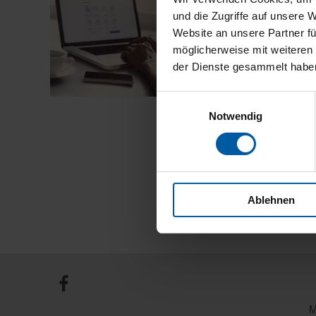
Sie sind auf der Suc
und die Zugriffe auf unsere 
Balkon oder Garten?
Website an unsere Partner fü
Dann sind Sie genau 
möglicherweise mit weiteren
Möglichkeit …
der Dienste gesammelt habe
„In
weiterlesen
Einwilligungsauswahl
5
Minuten
Notwendig
zum
Angebot
–
ganz
einfach
mit
dem
Ablehnen
Digitalen
Kaufberater“
M