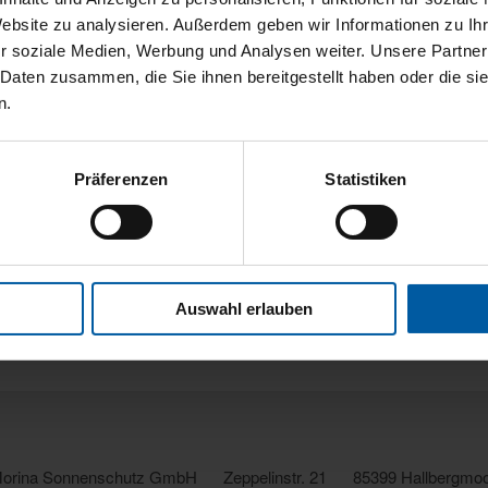
he nach einem geeigneten Sonnenschutzprodukt für ihre Terrass
Website zu analysieren. Außerdem geben wir Informationen zu I
 Sie möchten sich ohne Aufwand über Produkte und Preise inf
r soziale Medien, Werbung und Analysen weiter. Unsere Partner
richtig bei unserem Digitalen Kaufberater! Er bietet Ihnen die
 Daten zusammen, die Sie ihnen bereitgestellt haben oder die s
n.
Präferenzen
Statistiken
Auswahl erlauben
orina Sonnenschutz GmbH
Zeppelinstr. 21
85399 Hallbergmo